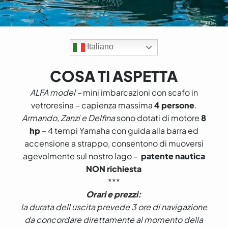
Italiano
COSA TI ASPETTA
ALFA model –
mini imbarcazioni con scafo in
vetroresina – capienza massima
4 persone
.
Armando, Zanzi e Delfina
sono dotati di motore
8
hp
– 4 tempi Yamaha con guida alla barra ed
accensione a strappo, consentono di muoversi
agevolmente sul nostro lago –
patente nautica
NON richiesta
***
Orari e prezzi:
la durata dell uscita prevede 3 ore di navigazione
da concordare direttamente al momento della