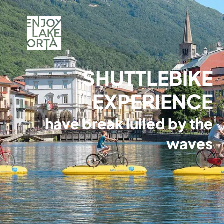
SHUTTLEBIKE
EXPERIENCE
have break lulled by the
waves