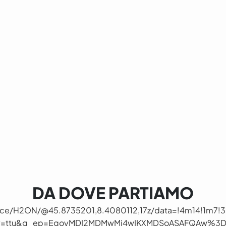
DA DOVE PARTIAMO
ace/H2ON/@45.8735201,8.4080112,17z/data=!4m14!1m
ry=ttu&g_ep=EgoyMDI2MDMwMi4wIKXMDSoASAFQAw%3