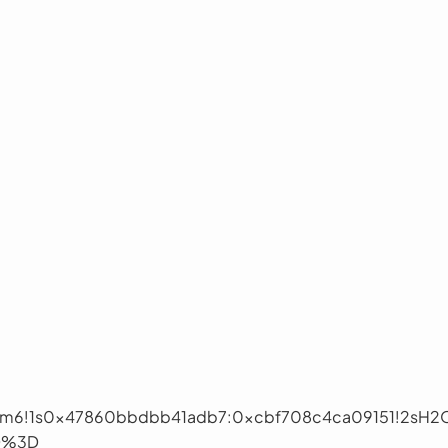
7!3m6!1s0x47860bbdbb41adb7:0xcbf708c4ca09151!2sH
D%3D