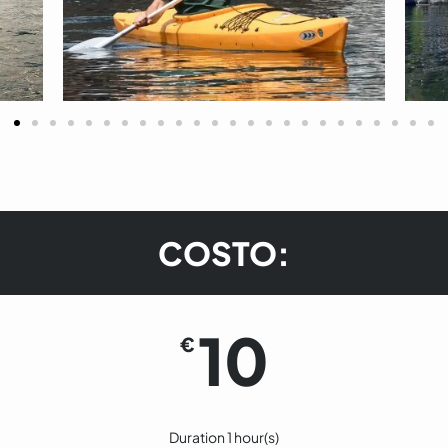
COSTO:
10
€
Duration 1 hour(s)