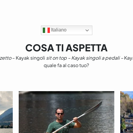
Italiano
COSA TI ASPETTA
zetto
–
Kayak singoli
sit on top – Kayak singoli a pedali –
Kay
quale fa al caso tuo?