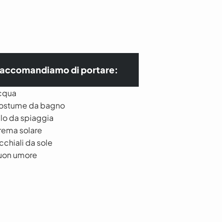
accomandiamo di portare:
cqua
ostume da bagno
lo da spiaggia
rema solare
chiali da sole
uon umore