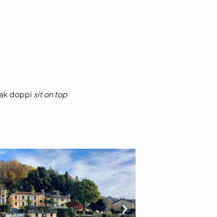
ak doppi
sit on top