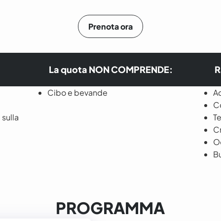
Prenota ora
La quota NON COMPRENDE:
R
Cibo e bevande
A
C
 sulla
Te
C
Oc
B
PROGRAMMA